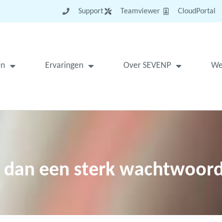
Support
Teamviewer
CloudPortal
en
Ervaringen
Over SEVENP
We
ér dan een sterk wachtwoor