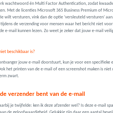
sterk wachtwoord én Multi Factor Authentication, zodat kwaadw
en. Met de licenties Microsoft 365 Business Premium of Micros
ie wilt versturen, vink dan de optie ‘versleuteld versturen’ aa
ijdens de verzending voor mensen waar het bericht niet voor 
) de e-mail kunnen lezen. Zo weet je zeker dat jouw e-mail veil
iet beschikbaar is?
de ontvanger jouw e-mail doorstuurt, kun je voor een specifieke
Ook het printen van de e-mail of een screenshot maken is niet 
herm zwart.
 de verzender bent van de e-mail
bij je twijfelde: ken ik deze afzender wel? Is deze e-mail spa
 aan de geloofwaardigheid. Gelukkig zijn daar een aantal bevei