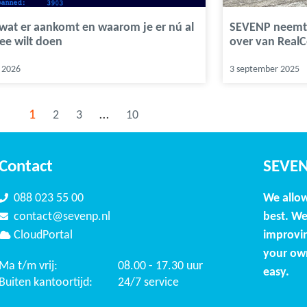
 wat er aankomt en waarom je er nú al
SEVENP neemt 
ee wilt doen
over van Real
 2026
3 september 2025
1
…
2
3
10
Contact
SEVE
088 023 55 00
We allo
contact@sevenp.nl
best. We
CloudPortal
improvin
your ow
Ma t/m vrij:
08.00 - 17.30 uur
easy.
Buiten kantoortijd:
24/7 service