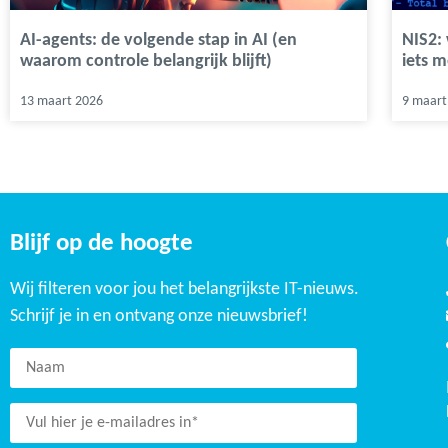
AI-agents: de volgende stap in AI (en
NIS2:
waarom controle belangrijk blijft)
iets m
13 maart 2026
9 maart
Blijf op de hoogte
Wij filteren voor jou het belangrijkste IT-nieuws.
Schrijf je in en ontvang onze nieuwsbrief!