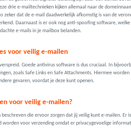
ze drie e-mailtechnieken kijken allemaal naar de domeinnaa
 zeker dat de e-mail daadwerkelijk afkomstig is van de verond
kend. Daarnaast is er ook nog anti-spoofing software, welke a
rdachte e-mails in je mailbox belanden.
es voor veilig e-mailen
erspreid. Goede antivirus software is dus cruciaal. In bijvoo
singen, zoals Safe Links en Safe Attachments. Hiermee worden li
andere gevaren, voordat je deze kunt openen.
en voor veilig e-mailen?
eschreven die ervoor zorgen dat jij veilig kunt e-mailen. Er i
d worden voor verzending omdat er privacygevoelige informati