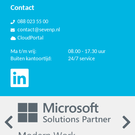
Contact
088 023 55 00
contact@sevenp.nl
CloudPortal
Ma t/m vrij:
08.00 - 17.30 uur
Buiten kantoortijd:
24/7 service