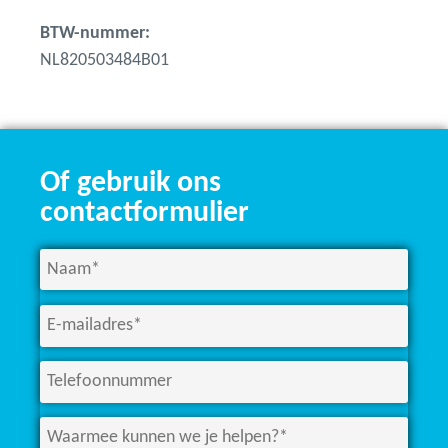
BTW-nummer:
NL820503484B01
Of gebruik ons
contactformulier