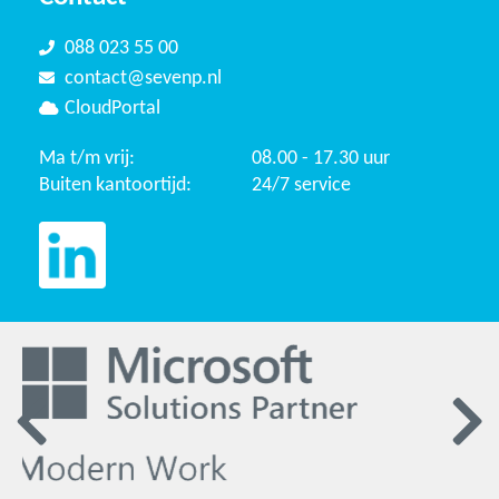
088 023 55 00
contact@sevenp.nl
CloudPortal
Ma t/m vrij:
08.00 - 17.30 uur
Buiten kantoortijd:
24/7 service