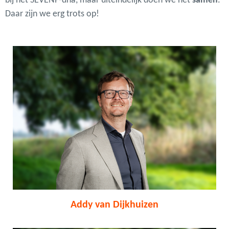
bij het SEVENP-dna, maar uiteindelijk doen we het
samen
.
Daar zijn we erg trots op!
Addy van Dijkhuizen