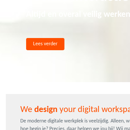
Altijd en overal veilig werke
Lees verder
We
design
your digital worksp
De moderne digitale werkplek is veelzijdig. Alleen, 
hoe begin je? Precies, daar helpen we jou bij! Wij m