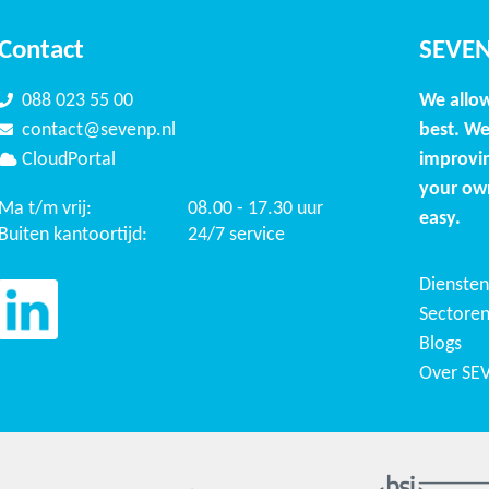
Contact
SEVE
088 023 55 00
We allo
contact@sevenp.nl
best. We
CloudPortal
improvin
your ow
Ma t/m vrij:
08.00 - 17.30 uur
easy.
Buiten kantoortijd:
24/7 service
Diensten
Sectore
Blogs
Over SE