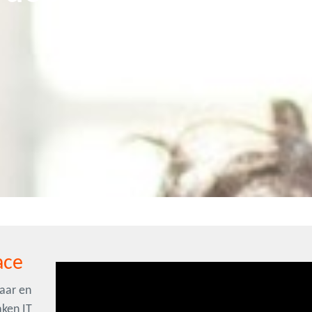
n
ace
waar en
aken IT