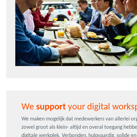
We
support
your digital works
We maken mogelijk dat medewerkers van allerlei org
zowel groot als klein- altijd en overal toegang hebb
digitale werkplek. Verbonden, hulpvaardig, solide en