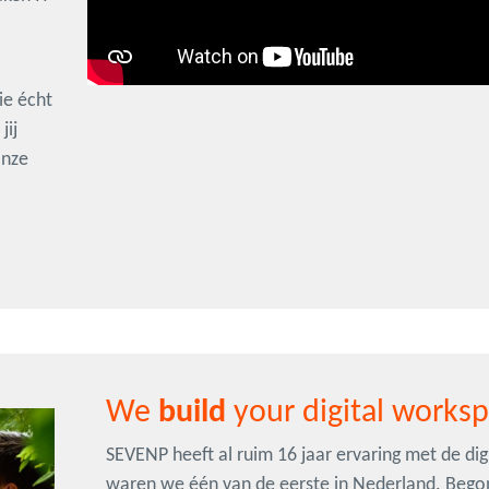
ie écht
jij
onze
We
build
your digital works
SEVENP heeft al ruim 16 jaar ervaring met de di
waren we één van de eerste in Nederland. Bego