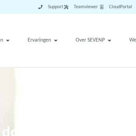
Support
Teamviewer
CloudPortal
en
Ervaringen
Over SEVENP
We
e door technologie