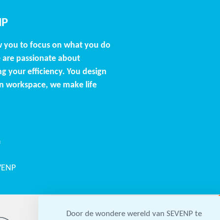
NP
w you to focus on what you do
 are passionate about
g your efficiency. You design
n workspace, we make life
n
VENP
Door de wondere wereld van SEVENP te