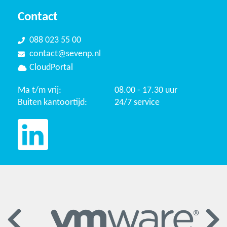
Contact
088 023 55 00
contact@sevenp.nl
CloudPortal
Ma t/m vrij:
08.00 - 17.30 uur
Buiten kantoortijd:
24/7 service