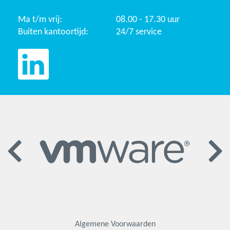
Ma t/m vrij:
08.00 - 17.30 uur
Buiten kantoortijd:
24/7 service
Algemene Voorwaarden