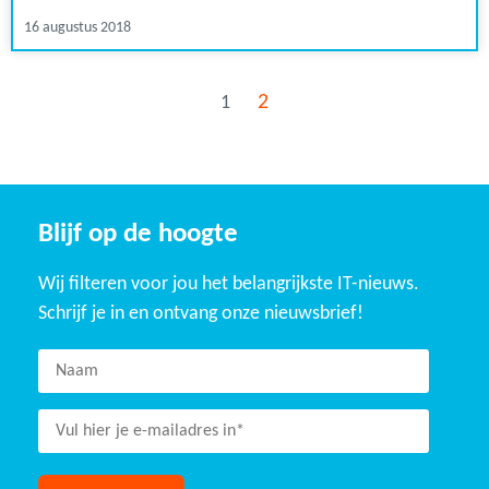
16 augustus 2018
2
1
Blijf op de hoogte
Wij filteren voor jou het belangrijkste IT-nieuws.
Schrijf je in en ontvang onze nieuwsbrief!