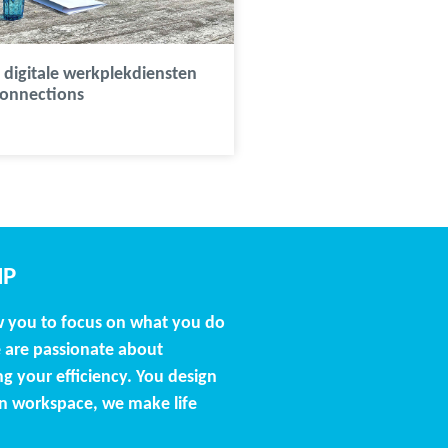
digitale werkplekdiensten
Connections
NP
w you to focus on what you do
 are passionate about
g your efficiency. You design
n workspace, we make life