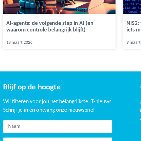
AI-agents: de volgende stap in AI (en
NIS2:
waarom controle belangrijk blijft)
iets m
13 maart 2026
9 maart
Blijf op de hoogte
Wij filteren voor jou het belangrijkste IT-nieuws.
Schrijf je in en ontvang onze nieuwsbrief!