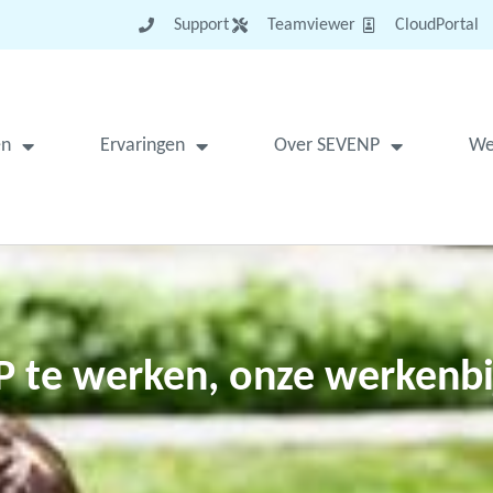
Support
Teamviewer
CloudPortal
en
Ervaringen
Over SEVENP
We
P te werken, onze werkenbi