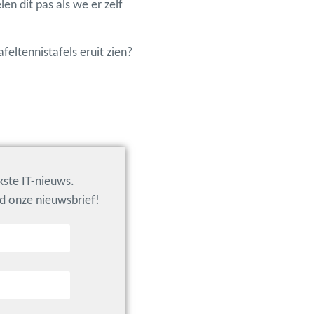
len dit pas als we er zelf
feltennistafels eruit zien?
jkste IT-nieuws.
nd onze nieuwsbrief!