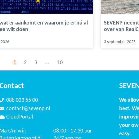
 wat er aankomt en waarom je er nú al
SEVENP neemt 
ee wilt doen
over van Real
 2026
3 september 2025
1
…
2
3
10
Contact
SEVE
088 023 55 00
We allo
contact@sevenp.nl
best. We
CloudPortal
improvin
your ow
Ma t/m vrij:
08.00 - 17.30 uur
easy.
Buiten kantoortijd:
24/7 service