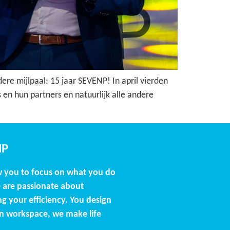
ere mijlpaal: 15 jaar SEVENP! In april vierden
en hun partners en natuurlijk alle andere
NP
w you to focus on what you do
 are passionate about
g your efficiency. You design
n workspace, we make life