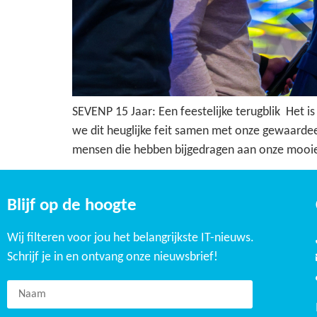
SEVENP 15 Jaar: Een feestelijke terugblik Het is
we dit heuglijke feit samen met onze gewaardee
mensen die hebben bijgedragen aan onze mooie
Blijf op de hoogte
Wij filteren voor jou het belangrijkste IT-nieuws.
Schrijf je in en ontvang onze nieuwsbrief!