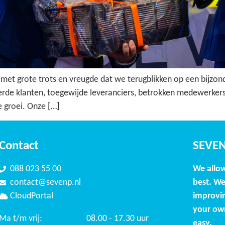
 met grote trots en vreugde dat we terugblikken op een bijzond
rde klanten, toegewijde leveranciers, betrokken medewerkers 
 groei. Onze […]
Contact
SEVE
088 023 55 00
We allo
contact@sevenp.nl
best. We
CloudPortal
improvin
your ow
Ma t/m vrij:
08.00 - 17.30 uur
easy.