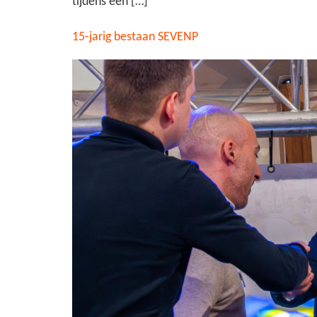
tijdens een […]
15-jarig bestaan SEVENP