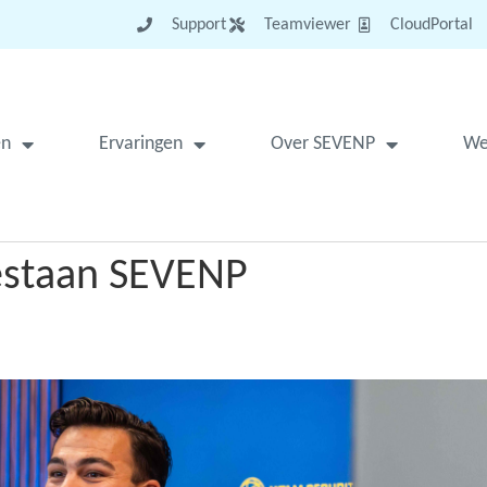
Support
Teamviewer
CloudPortal
en
Ervaringen
Over SEVENP
We
bestaan SEVENP